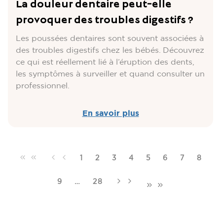
La douleur dentaire peut-elle
provoquer des troubles digestifs ?
Les poussées dentaires sont souvent associées à
des troubles digestifs chez les bébés. Découvrez
ce qui est réellement lié à l’éruption des dents,
les symptômes à surveiller et quand consulter un
professionnel.
En savoir plus
1
2
3
4
5
6
7
8
9
…
28