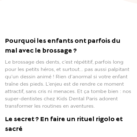
Pourquoi les enfants ont parfois du
mal avec le brossage ?
Le brossage des dents, c’est répétitif, parfois long
pour les petits héros, et surtout… pas aussi palpitant
qu’un dessin animé ! Rien d’anormal si votre enfant
traîne des pieds. L’enjeu est de rendre ce moment
attractif, sans cris ni menaces. Et ça tombe bien : nos
super-dentistes chez Kids Dental Paris adorent
transformer les routines en aventures.
Le secret ? En faire un rituel rigolo et
sacré