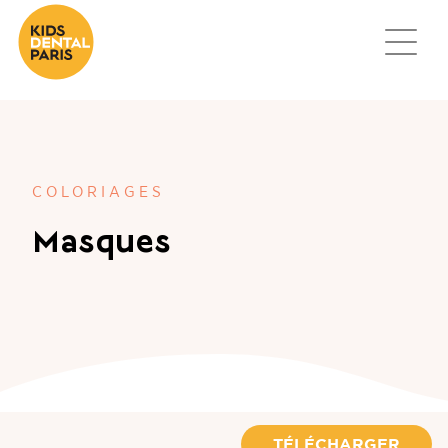
COLORIAGES
Masques
TÉLÉCHARGER