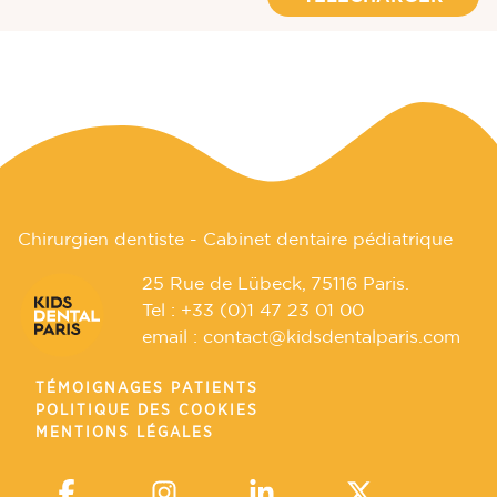
Chirurgien dentiste - Cabinet dentaire pédiatrique
25 Rue de Lübeck, 75116 Paris.
Tel :
+33 (0)1 47 23 01 00
email :
contact@kidsdentalparis.com
TÉMOIGNAGES PATIENTS
POLITIQUE DES COOKIES
MENTIONS LÉGALES