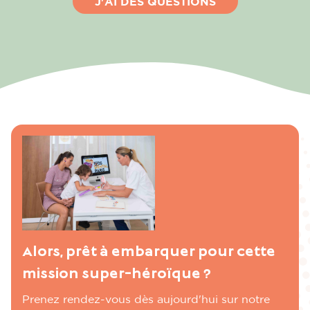
J'AI DES QUESTIONS
Alors, prêt à embarquer pour cette
mission super-héroïque ?
Prenez rendez-vous dès aujourd'hui sur notre